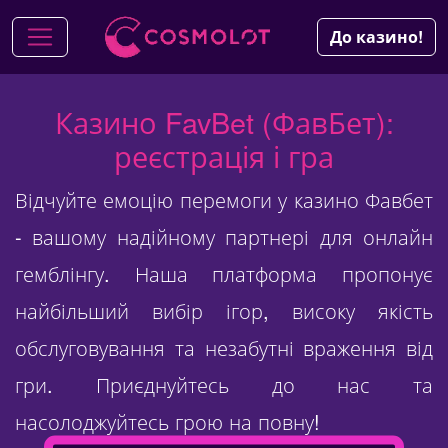
До казино!
Казино FavBet (ФавБет):
реєстрація і гра
Відчуйте емоцію перемоги у казино Фавбет
- вашому надійному партнері для онлайн
гемблінгу. Наша платформа пропонує
найбільший вибір ігор, високу якість
обслуговування та незабутні враження від
гри. Приєднуйтесь до нас та
насолоджуйтесь грою на повну!